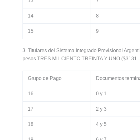
13
7
14
8
15
9
3. Titulares del Sistema Integrado Previsional Arge
pesos TRES MIL CIENTO TREINTA Y UNO ($3131.-)
Grupo de Pago
Documentos termin
16
0 y 1
17
2 y 3
18
4 y 5
19
6 y 7