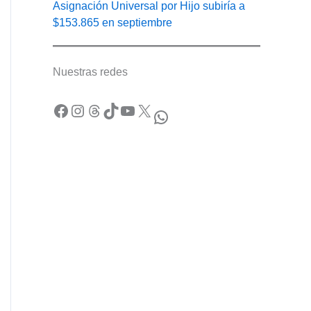
Asignación Universal por Hijo subiría a
$153.865 en septiembre
Nuestras redes
Facebook
Instagram
Threads
TikTok
YouTube
X
WhatsApp