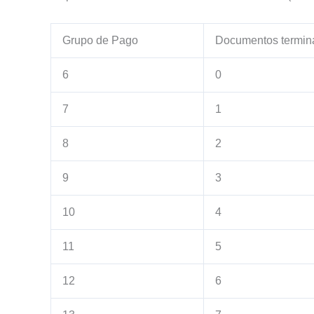
Grupo de Pago
Documentos termin
6
0
7
1
8
2
9
3
10
4
11
5
12
6