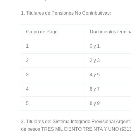
1. Titulares de Pensiones No Contributivas:
Grupo de Pago
Documentos termin
1
0 y 1
2
2 y 3
3
4 y 5
4
6 y 7
5
8 y 9
2. Titulares del Sistema Integrado Previsional Arge
de pesos TRES MIL CIENTO TREINTA Y UNO ($3131