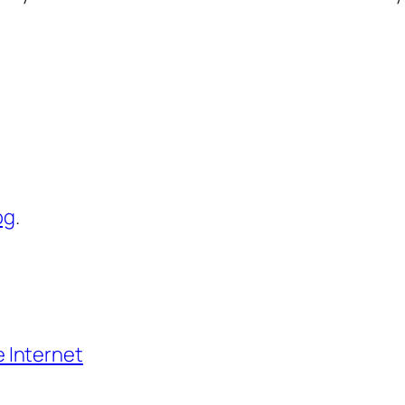
og
.
e Internet