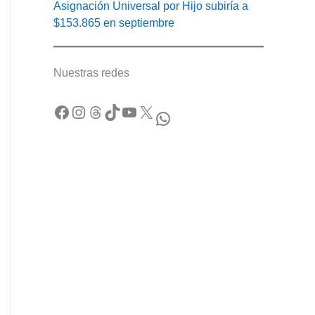
Asignación Universal por Hijo subiría a
$153.865 en septiembre
Nuestras redes
Facebook
Instagram
Threads
TikTok
YouTube
X
WhatsApp