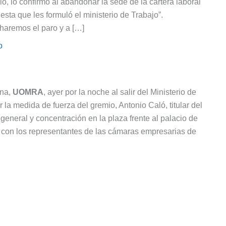
aló, lo confirmó al abandonar la sede de la cartera laboral
sta que les formuló el ministerio de Trabajo”.
aremos el paro y a […]
o
ina,
UOMRA
, ayer por la noche al salir del Ministerio de
r la medida de fuerza del gremio, Antonio Caló, titular del
o general y concentración en la plaza frente al palacio de
al con los representantes de las cámaras empresarias de