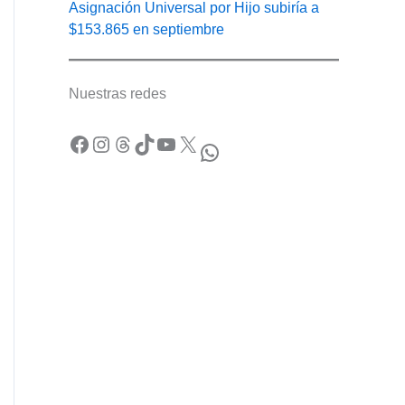
Asignación Universal por Hijo subiría a
$153.865 en septiembre
Nuestras redes
Facebook
Instagram
Threads
TikTok
YouTube
X
WhatsApp