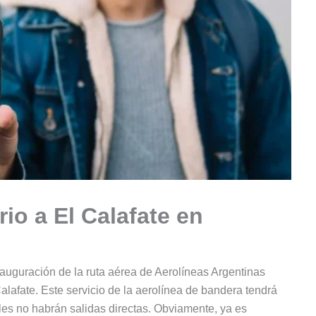
io a El Calafate en
auguración de la ruta aérea de Aerolíneas Argentinas
alafate. Este servicio de la aerolínea de bandera tendrá
les no habrán salidas directas. Obviamente, ya es