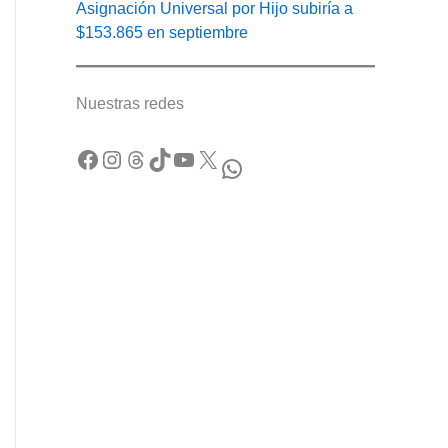
Asignación Universal por Hijo subiría a
$153.865 en septiembre
Nuestras redes
Facebook
Instagram
Threads
TikTok
YouTube
X
WhatsApp