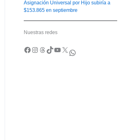
Asignación Universal por Hijo subiría a
$153.865 en septiembre
Nuestras redes
Facebook
Instagram
Threads
TikTok
YouTube
X
WhatsApp