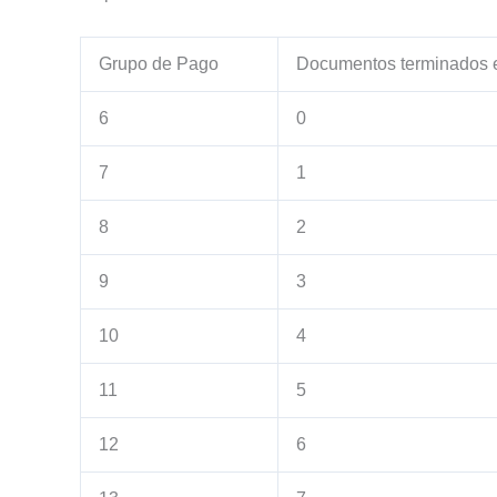
Grupo de Pago
Documentos terminados 
6
0
7
1
8
2
9
3
10
4
11
5
12
6