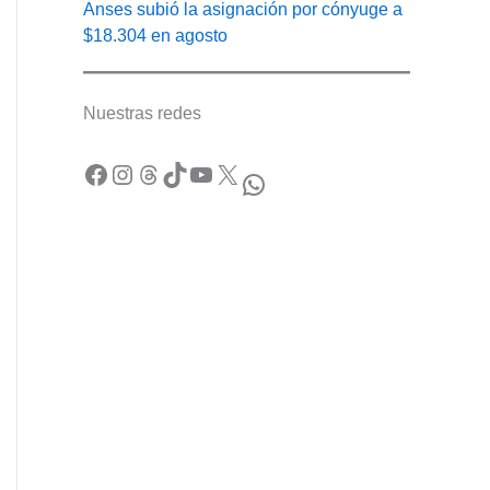
Anses subió la asignación por cónyuge a
$18.304 en agosto
Nuestras redes
Facebook
Instagram
Threads
TikTok
YouTube
X
WhatsApp