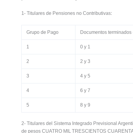
1- Titulares de Pensiones no Contributivas:
Grupo de Pago
Documentos terminados
1
0 y 1
2
2 y 3
3
4 y 5
4
6 y 7
5
8 y 9
2- Titulares del Sistema Integrado Previsional Arge
de pesos CUATRO MIL TRESCIENTOS CUARENTA Y