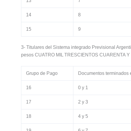
13
7
14
8
15
9
3- Titulares del Sistema integrado Previsional Arge
pesos CUATRO MIL TRESCIENTOS CUARENTA Y UN
Grupo de Pago
Documentos terminados 
16
0 y 1
17
2 y 3
18
4 y 5
19
6 y 7