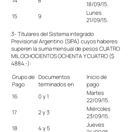
14
8
18/09/15.
Lunes
15
9
21/09/15.
3- Titulares del Sistema integrado
Previsional Argentino (SIPA) cuyos haberes
superen la suma mensual de pesos CUATRO
MIL OCHOCIENTOS OCHENTA Y CUATRO ($
4884.-):
Grupo de
Documentos
Inicio de
Pago
terminados en
pago
Martes
16
0 y 1
22/09/15.
Miércoles
17
2 y 3
23/09/15.
Jueves
18
4 y 5