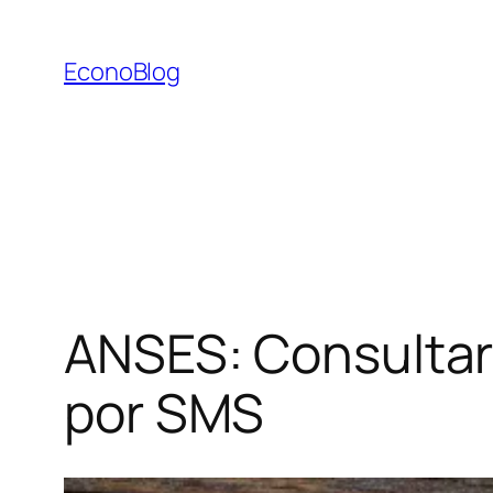
Saltar
al
EconoBlog
contenido
ANSES: Consulta
por SMS