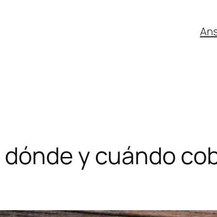
An
r dónde y cuándo c