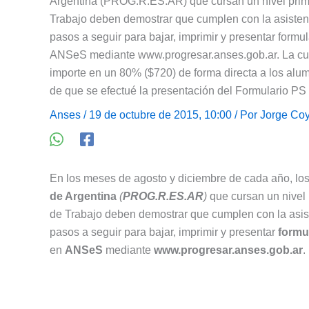
Argentina (PROG.R.ES.AR) que cursan un nivel primar
Trabajo deben demostrar que cumplen con la asistenci
pasos a seguir para bajar, imprimir y presentar fo
ANSeS mediante www.progresar.anses.gob.ar. La cu
importe en un 80% ($720) de forma directa a los alumn
de que se efectué la presentación del Formulario PS
Anses
/ 19 de octubre de 2015, 10:00 / Por
Jorge Coy
En los meses de agosto y diciembre de cada año, los 
de Argentina
(
PROG.R.ES.AR
)
que cursan un nivel p
de Trabajo deben demostrar que cumplen con la asiste
pasos a seguir para bajar, imprimir y presentar
formu
en
ANSeS
mediante
www.progresar.anses.gob.ar
.