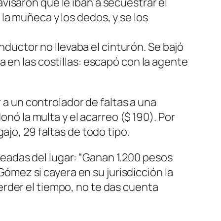
avisaron que le iban a secuestrar el
 la muñeca y los dedos, y se los
ductor no llevaba el cinturón. Se bajó
da en las costillas: escapó con la agente
r a un controlador de faltas a una
onó la multa y el acarreo ($ 190). Por
ajo, 29 faltas de todo tipo.
mpleadas del lugar: “Ganan 1.200 pesos
 Gómez si cayera en su jurisdicción la
rder el tiempo, no te das cuenta