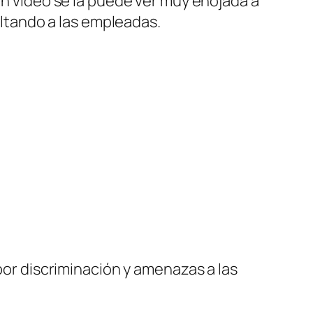
un video se la puede ver muy enojada a
sultando a las empleadas.
 por discriminación y amenazas a las