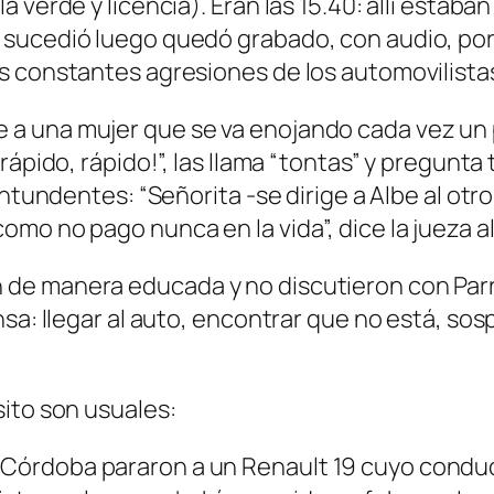
verde y licencia). Eran las 15.40: allí estaban
 sucedió luego quedó grabado, con audio, por
s constantes agresiones de los automovilista
a una mujer que se va enojando cada vez un
rápido, rápido!”, las llama “tontas” y pregunt
ntundentes: “Señorita -se dirige a Albe al otro 
o no pago nunca en la vida”, dice la jueza al 
e manera educada y no discutieron con Parril
sa: llegar al auto, encontrar que no está, sosp
ito son usuales:
 Córdoba pararon a un Renault 19 cuyo conducto