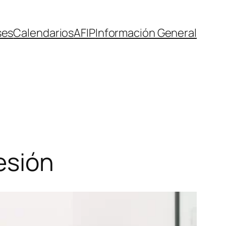
ses
Calendarios
AFIP
Información General
esión