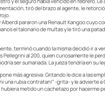
stro y el seguro había vencido en febrero. Le 
entación, tiró del brazo al agente, le retorció
rojo.
y Alberdi pararon una Renault Kangoo cuyo con
manos el talonario de multas y le tiró una pata
lmente, terminó cuando la misma decidió ir a ve
s Pellegrini al 200, quien curiosamente le perd
dría ser sumariada. La jueza tendría en su leg
 se pone más agresiva: Gritando le dice a las e
i una rubia contratan!” -grita- y le advierte a
Te hubiera metido un cachetazo por hacerme pe