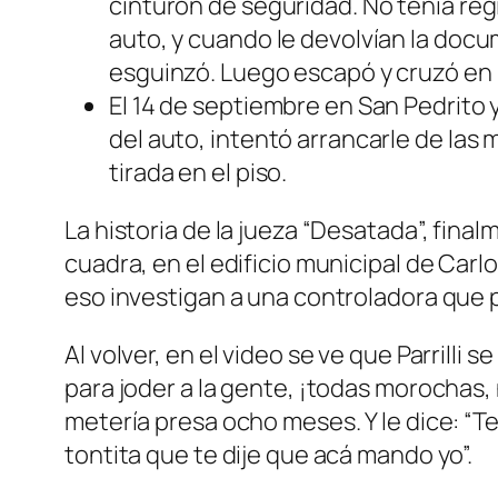
cinturón de seguridad. No tenía regi
auto, y cuando le devolvían la docum
esguinzó. Luego escapó y cruzó en 
El 14 de septiembre en San Pedrito 
del auto, intentó arrancarle de las 
tirada en el piso.
La historia de la jueza “Desatada”, fina
cuadra, en el edificio municipal de Carlo
eso investigan a una controladora que po
Al volver, en el video se ve que Parrilli
para joder a la gente, ¡todas morochas, n
metería presa ocho meses. Y le dice: “
tontita que te dije que acá mando yo”.