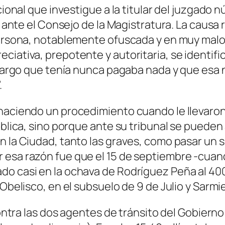
cional que investigue a la titular del juzgado n
n ante el Consejo de la Magistratura. La causa r
persona, notablemente ofuscada y en muy malos 
ciativa, prepotente y autoritaria, se identifi
 cargo que tenía nunca pagaba nada y que esa n
.
haciendo un procedimiento cuando le llevaron
pública, sino porque ante su tribunal se puede
n la Ciudad, tanto las graves, como pasar un 
 esa razón fue que el 15 de septiembre -cuand
 casi en la ochava de Rodríguez Peña al 400. E
belisco, en el subsuelo de 9 de Julio y Sarmiento
 contra las dos agentes de tránsito del Gobier