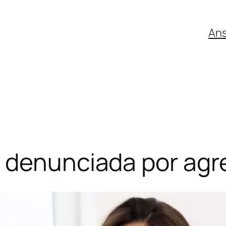
An
, denunciada por agr