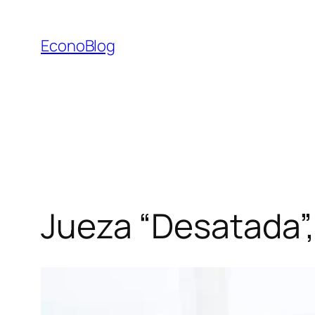
Saltar
al
EconoBlog
contenido
Jueza “Desatada”