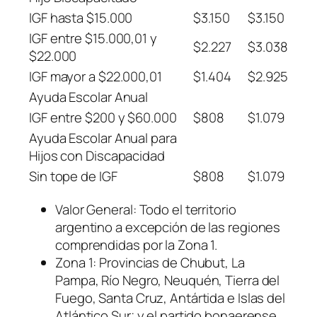
IGF hasta $15.000
$3.150
$3.150
IGF entre $15.000,01 y
$2.227
$3.038
$22.000
IGF mayor a $22.000,01
$1.404
$2.925
Ayuda Escolar Anual
IGF entre $200 y $60.000
$808
$1.079
Ayuda Escolar Anual para
Hijos con Discapacidad
Sin tope de IGF
$808
$1.079
Valor General: Todo el territorio
argentino a excepción de las regiones
comprendidas por la Zona 1.
Zona 1: Provincias de Chubut, La
Pampa, Río Negro, Neuquén, Tierra del
Fuego, Santa Cruz, Antártida e Islas del
Atlántico Sur; y el partido bonaerense