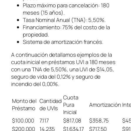
Plazo máximo para cancelación: 180
meses
(15 años)
.
Tasa Nominal Anual
(TNA)
: 5,50%.
Financiamiento: 75% del costo de la
propiedad.
Sistema de amortización francés.
A continuación detallamos ejemplos de la
cuota inicial en préstamos UVI a 180 meses
con una TNA de 5,50%, una UVI de $14,05,
seguro de vida del 0,12% y seguro de
incendio del 0,00%.
Cuota
Monto del
Cantidad
Pura
Amortización
Int
Préstamo
de UVIs
Inicial
$100.000
7.117
$817,08
$358,75
$45
$200.000
14.235
$1.634,17
$717,50
$91