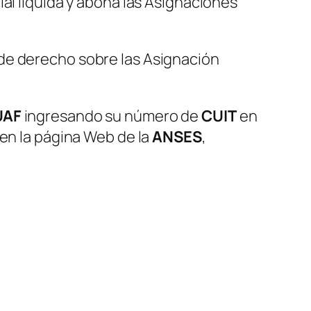
al liquida y abona las Asignaciones
 de derecho sobre las Asignación
UAF
ingresando su número de
CUIT
en
 en la página Web de la
ANSES
,