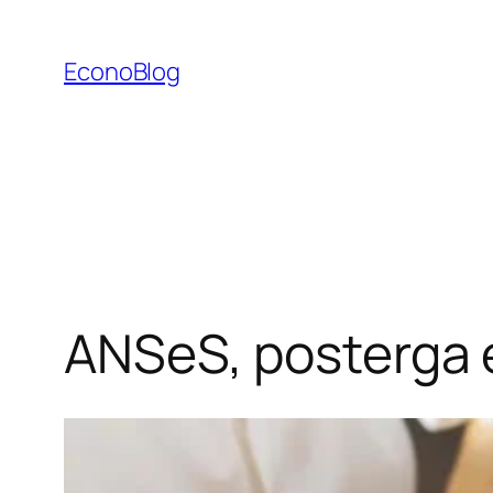
Saltar
al
EconoBlog
contenido
ANSeS, posterga e