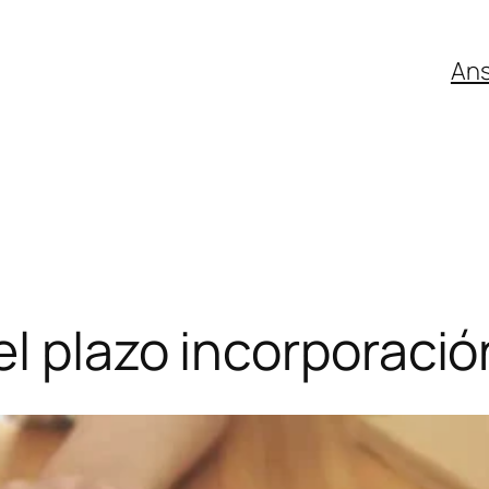
An
l plazo incorporació