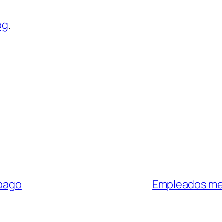
og
.
 pago
Empleados merc