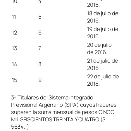
10
4
2016.
18 de julio de
11
5
2016.
19 de julio de
12
6
2016.
20 de julio
13
7
de 2016.
21 de julio de
14
8
2016.
22 de julio de
15
9
2016.
3- Titulares del Sistema integrado
Previsional Argentino (SIPA) cuyos haberes
superen la suma mensual de pesos CINCO
MIL SEISCIENTOS TREINTA Y CUATRO ($
5634.-):