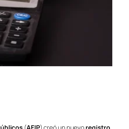
Públicos
(
AFIP
)
creó un nuevo
registro