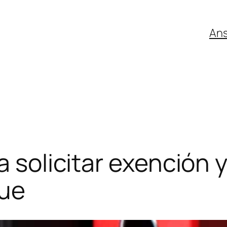
An
a solicitar exención 
que