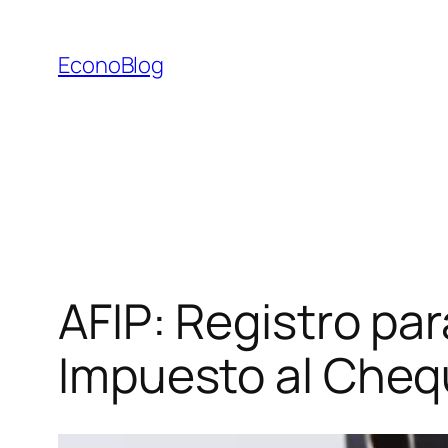
Saltar
al
EconoBlog
contenido
AFIP: Registro par
Impuesto al Che