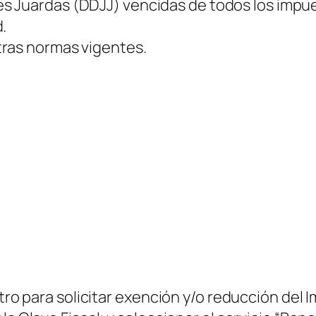
es Juardas
(DDJJ)
vencidas de todos los impue
.
tras normas vigentes.
istro para solicitar exención y/o reducción de