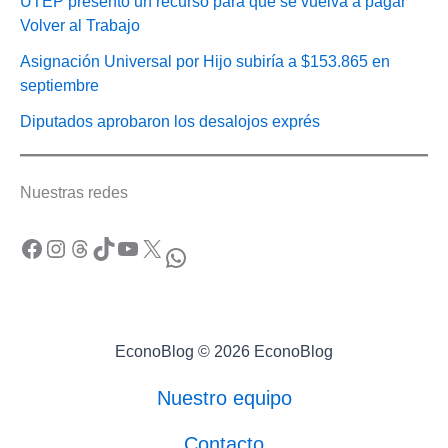
UTEP presentó un recurso para que se vuelva a pagar
Volver al Trabajo
Asignación Universal por Hijo subiría a $153.865 en
septiembre
Diputados aprobaron los desalojos exprés
Nuestras redes
Facebook
Instagram
Threads
TikTok
YouTube
X
WhatsApp
EconoBlog © 2026 EconoBlog
Nuestro equipo
Contacto