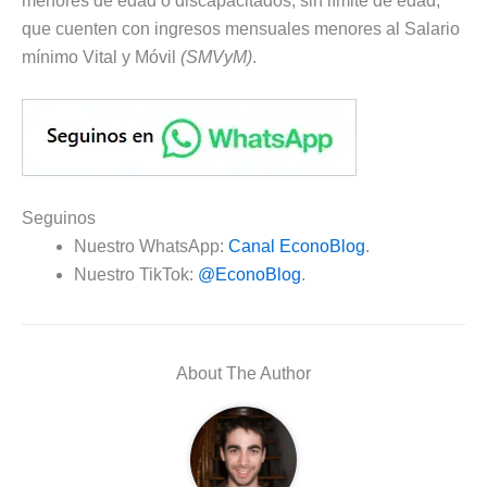
menores de edad o discapacitados, sin límite de edad,
que cuenten con ingresos mensuales menores al Salario
mínimo Vital y Móvil
(SMVyM)
.
Seguinos
Nuestro WhatsApp:
Canal EconoBlog
.
Nuestro TikTok:
@EconoBlog
.
About The Author