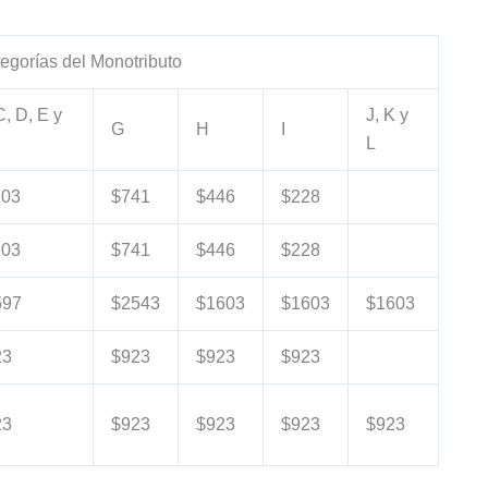
egorías del Monotributo
C, D, E y
J, K y
G
H
I
L
103
$741
$446
$228
103
$741
$446
$228
597
$2543
$1603
$1603
$1603
23
$923
$923
$923
23
$923
$923
$923
$923