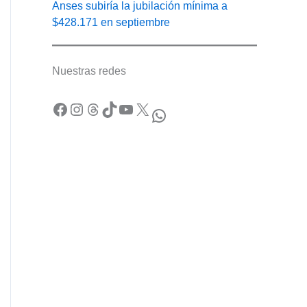
Anses subiría la jubilación mínima a
$428.171 en septiembre
Nuestras redes
Facebook
Instagram
Threads
TikTok
YouTube
X
WhatsApp