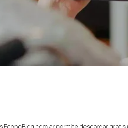
icias EconoBlog.com.ar permite descargar gratis