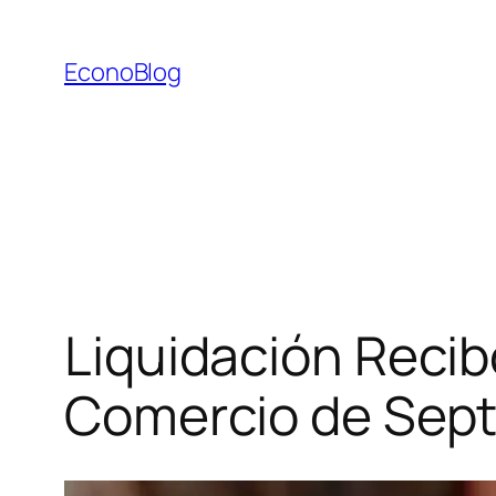
Saltar
al
EconoBlog
contenido
Liquidación Reci
Comercio de Sept