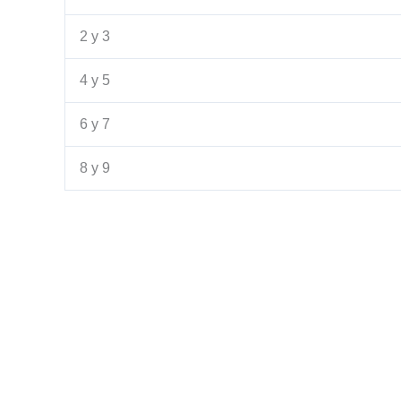
2 y 3
4 y 5
6 y 7
8 y 9