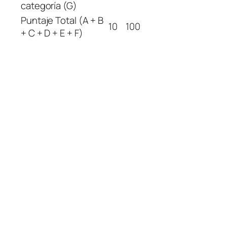
categoría (G)
Puntaje Total (A + B
10
100
+ C + D + E + F)