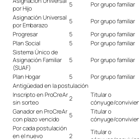
Asignación Universal
5
Por grupo familiar
por Hijo
Asignación Universal
5
Por grupo familiar
por Embarazo
Progresar
5
Por grupo familiar
Plan Social
5
Por grupo familiar
Sistema Único de
Asignación Familiar
5
Por grupo familiar
(SUAF)
Plan Hogar
5
Por grupo familiar
Antigüedad en la postulación
Inscripto en ProCreAr
Titular o
2
sin sorteo
cónyuge/convivie
Ganador en ProCreAr
Titular o
5
con plazo vencido
cónyuge/convivie
Por cada postulación
Titular o
en el nuevo
2