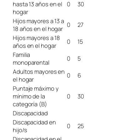
hasta 13 años en el
0
30
hogar
Hijos mayores a 13 a
0
27
18 años en el hogar
Hijos mayores a 18
0
15
años en el hogar
Familia
0
5
monoparental
Adultos mayores en
0
6
el hogar
Puntaje máximo y
mínimo de la
0
30
categoría (B)
Discapacidad
Discapacidad en
0
25
hijo/s
Discapacidad en el