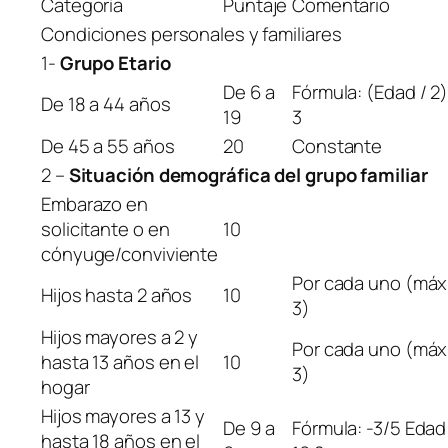
Categoría
Puntaje
Comentario
Condiciones personales y familiares
1-
Grupo Etario
De 6 a
Fórmula: (Edad / 2)
De 18 a 44 años
19
3
De 45 a 55 años
20
Constante
2 –
Situación demográfica del grupo familiar
Embarazo en
solicitante o en
10
cónyuge/conviviente
Por cada uno (máx
Hijos hasta 2 años
10
3)
Hijos mayores a 2 y
Por cada uno (máx
hasta 13 años en el
10
3)
hogar
Hijos mayores a 13 y
De 9 a
Fórmula: -3/5 Edad
hasta 18 años en el