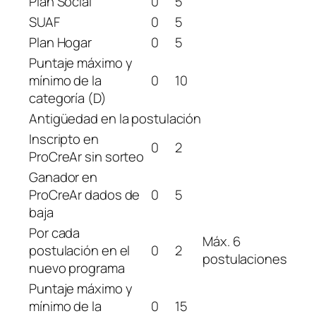
Plan Social
0
5
SUAF
0
5
Plan Hogar
0
5
Puntaje máximo y
mínimo de la
0
10
categoría (D)
Antigüedad en la postulación
Inscripto en
0
2
ProCreAr sin sorteo
Ganador en
ProCreAr dados de
0
5
baja
Por cada
Máx. 6
postulación en el
0
2
postulaciones
nuevo programa
Puntaje máximo y
mínimo de la
0
15