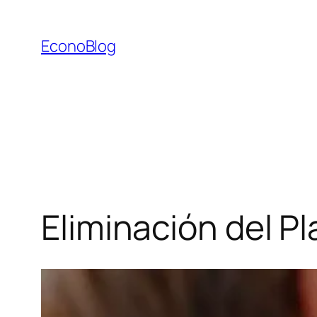
Saltar
al
EconoBlog
contenido
Eliminación del P