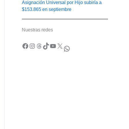
Asignación Universal por Hijo subiría a
$153.865 en septiembre
Nuestras redes
Facebook
Instagram
Threads
TikTok
YouTube
X
WhatsApp