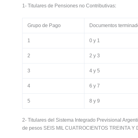
1- Titulares de Pensiones no Contributivas:
Grupo de Pago
Documentos terminad
1
0 y 1
2
2 y 3
3
4 y 5
4
6 y 7
5
8 y 9
2- Titulares del Sistema Integrado Previsional Arge
de pesos SEIS MIL CUATROCIENTOS TREINTA Y DO