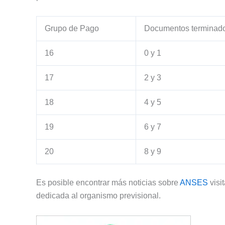
Grupo de Pago
Documentos terminad
16
0 y 1
17
2 y 3
18
4 y 5
19
6 y 7
20
8 y 9
Es posible encontrar más noticias sobre
ANSES
visi
dedicada al organismo previsional.