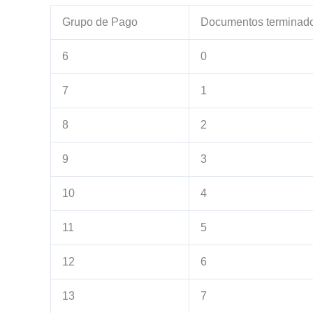
Grupo de Pago
Documentos terminad
6
0
7
1
8
2
9
3
10
4
11
5
12
6
13
7