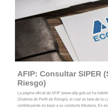
AFIP: Consultar SIPER (
Riesgo)
La página oficial de AFIP (www.afip.gob.ar) ha habil
(Sistema de Perfil de Riesgo), el cual se tarta de la 
contribuyente en base a su conducta tributaria. En es