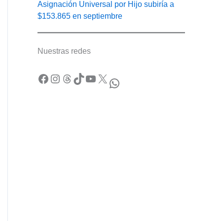
Asignación Universal por Hijo subiría a
$153.865 en septiembre
Nuestras redes
Facebook
Instagram
Threads
TikTok
YouTube
X
WhatsApp