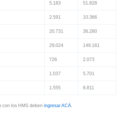
5.183
51.828
2.591
10.366
20.731
36.280
29.024
149.161
726
2.073
1.037
5.701
1.555
8.811
dro con los HMS deben
ingresar ACÁ
.