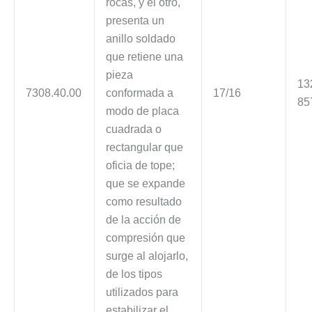
rocas, y el otro,
presenta un
anillo soldado
que retiene una
pieza
13
7308.40.00
conformada a
17/16
85
modo de placa
cuadrada o
rectangular que
oficia de tope;
que se expande
como resultado
de la acción de
compresión que
surge al alojarlo,
de los tipos
utilizados para
estabilizar el