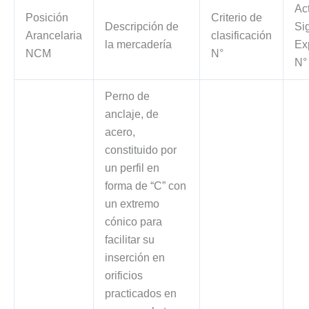
Ac
Posición
Criterio de
Descripción de
Si
Arancelaria
clasificación
la mercadería
Ex
NCM
N°
N°
Perno de
anclaje, de
acero,
constituido por
un perfil en
forma de “C” con
un extremo
cónico para
facilitar su
inserción en
orificios
practicados en