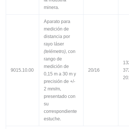
minera.
Aparato para
medición de
distancia por
rayo láser
(telémetro)
, con
rango de
13
medición de
9015.10.00
20/16
37
0,15 m a 30 m y
20
precisión de +/-
2 mm/m,
presentado con
su
correspondiente
estuche.