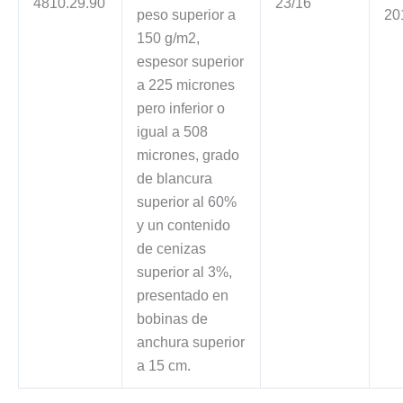
4810.29.90
23/16
peso superior a
20
150 g/m2,
espesor superior
a 225 micrones
pero inferior o
igual a 508
micrones, grado
de blancura
superior al 60%
y un contenido
de cenizas
superior al 3%,
presentado en
bobinas de
anchura superior
a 15 cm.