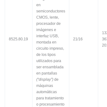
en
semiconductores
CMOS, lente,
procesador de
imágenes e
13
interfaz USB,
8525.80.19
21/16
36
montada en
20
circuito impreso,
de los tipos
utilizados para
ser ensamblada
en pantallas
(“display”)
de
máquinas
automáticas
para tratamiento
o procesamiento