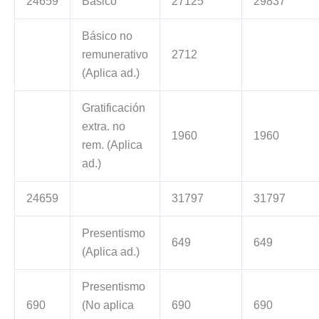
24659
Básico
27125
29837
Básico no
remunerativo
2712
(Aplica ad.)
Gratificación
extra. no
1960
1960
rem. (Aplica
ad.)
24659
31797
31797
Presentismo
649
649
(Aplica ad.)
Presentismo
690
(No aplica
690
690