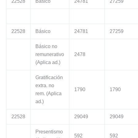
22528
Básico
24781
27259
22528
Básico
24781
27259
Básico no
remunerativo
2478
(Aplica ad.)
Gratificación
extra. no
1790
1790
rem. (Aplica
ad.)
22528
29049
29049
Presentismo
592
592