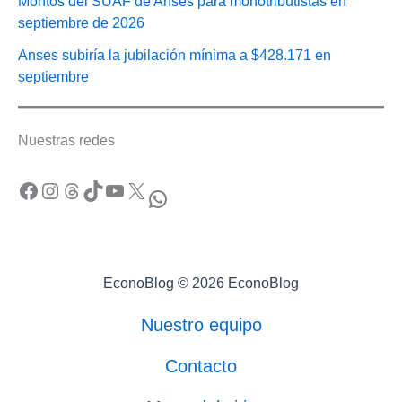
Montos del SUAF de Anses para monotributistas en
septiembre de 2026
Anses subiría la jubilación mínima a $428.171 en
septiembre
Nuestras redes
Facebook
Instagram
Threads
TikTok
YouTube
X
WhatsApp
EconoBlog © 2026 EconoBlog
Nuestro equipo
Contacto