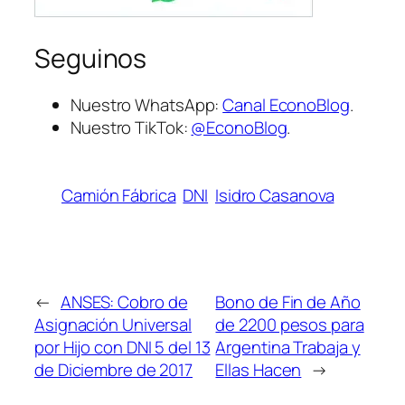
Seguinos
Nuestro WhatsApp:
Canal EconoBlog
.
Nuestro TikTok:
@EconoBlog
.
Camión Fábrica
DNI
Isidro Casanova
←
ANSES: Cobro de
Bono de Fin de Año
Asignación Universal
de 2200 pesos para
por Hijo con DNI 5 del 13
Argentina Trabaja y
de Diciembre de 2017
Ellas Hacen
→