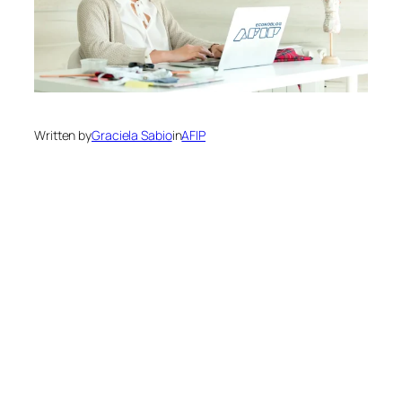
Written by
Graciela Sabio
in
AFIP