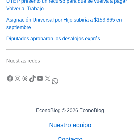
UTEP presentó un recurso para que se vuelva a pagar
Volver al Trabajo
Asignación Universal por Hijo subiría a $153.865 en
septiembre
Diputados aprobaron los desalojos exprés
Nuestras redes
Facebook
Instagram
Threads
TikTok
YouTube
X
WhatsApp
EconoBlog © 2026 EconoBlog
Nuestro equipo
Contacto