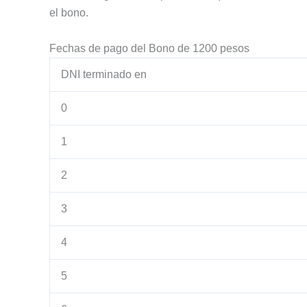
el bono.
Fechas de pago del Bono de 1200 pesos
DNI terminado en
0
1
2
3
4
5