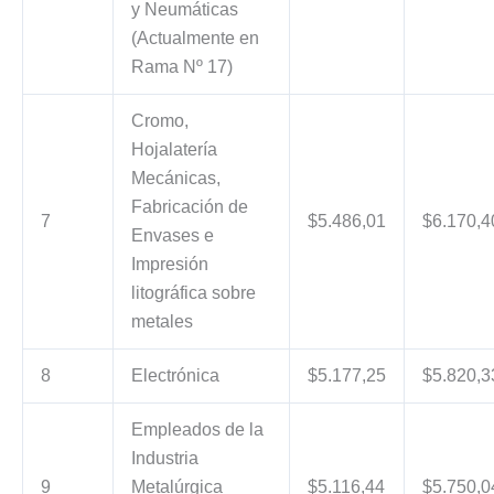
y Neumáticas
(Actualmente en
Rama Nº 17)
Cromo,
Hojalatería
Mecánicas,
Fabricación de
7
$5.486,01
$6.170,4
Envases e
Impresión
litográfica sobre
metales
8
Electrónica
$5.177,25
$5.820,3
Empleados de la
Industria
9
Metalúrgica
$5.116,44
$5.750,0