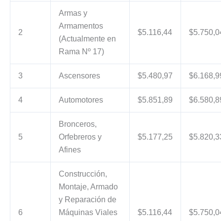
Armas y
Armamentos
2
$5.116,44
$5.750,0
(Actualmente en
Rama Nº 17)
3
Ascensores
$5.480,97
$6.168,9
4
Automotores
$5.851,89
$6.580,8
Bronceros,
5
Orfebreros y
$5.177,25
$5.820,3
Afines
Construcción,
Montaje, Armado
y Reparación de
6
Máquinas Viales
$5.116,44
$5.750,0