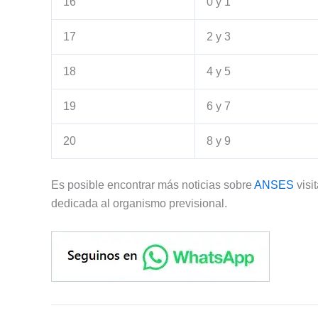
16
0 y 1
17
2 y 3
18
4 y 5
19
6 y 7
20
8 y 9
Es posible encontrar más noticias sobre
ANSES
visi
dedicada al organismo previsional.