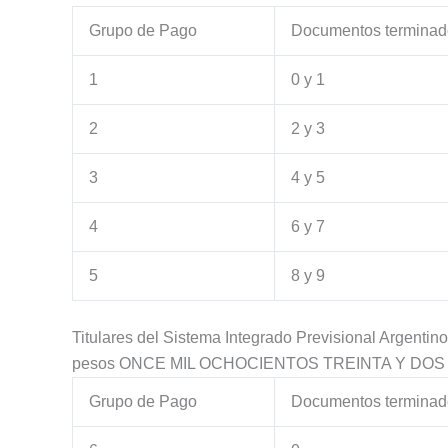
Grupo de Pago
Documentos terminad
1
0 y 1
2
2 y 3
3
4 y 5
4
6 y 7
5
8 y 9
Titulares del Sistema Integrado Previsional Argenti
pesos ONCE MIL OCHOCIENTOS TREINTA Y DOS ($
Grupo de Pago
Documentos terminad