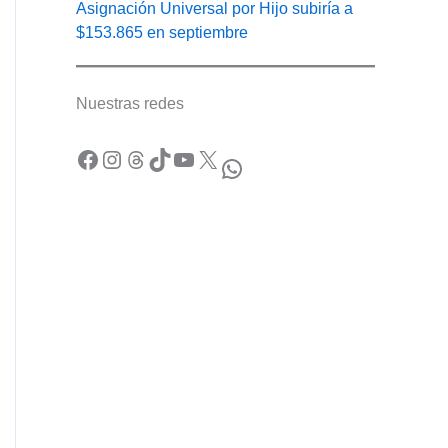
Asignación Universal por Hijo subiría a
$153.865 en septiembre
Nuestras redes
Facebook
Instagram
Threads
TikTok
YouTube
X
WhatsApp