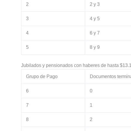
2
2 y 3
3
4 y 5
4
6 y 7
5
8 y 9
Jubilados y pensionados con haberes de hasta $13.
Grupo de Pago
Documentos termin
6
0
7
1
8
2