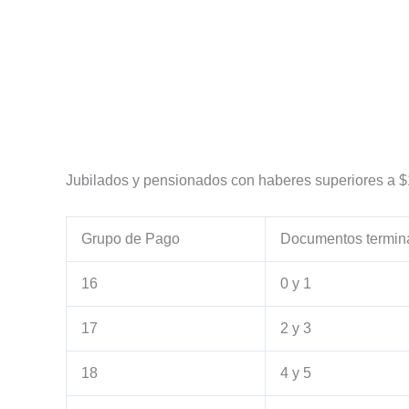
Jubilados y pensionados con haberes superiores a 
Grupo de Pago
Documentos termin
16
0 y 1
17
2 y 3
18
4 y 5