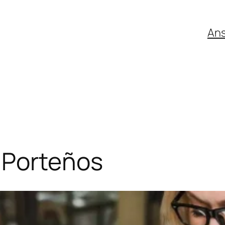
An
 Porteños