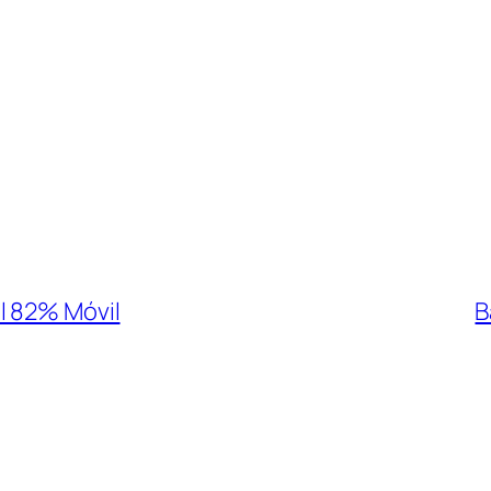
l 82% Móvil
B