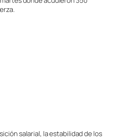
ía martes donde acudieron 350
erza.
ón salarial, la estabilidad de los