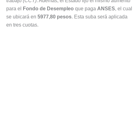
trabajo
(CCT)
. Además, el Estado fijó el mismo aumento
para el
Fondo de Desempleo
que paga
ANSES
, el cual
se ubicará en
5977,80 pesos
. Esta suba será aplicada
en tres cuotas.