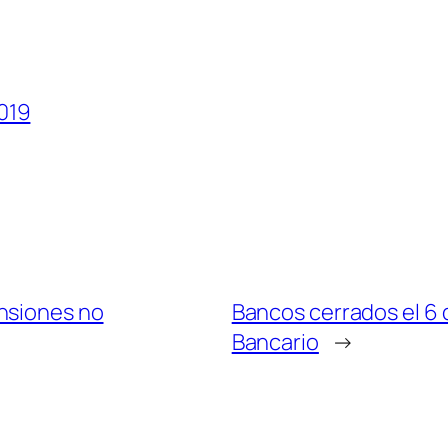
019
nsiones no
Bancos cerrados el 6 
Bancario
→