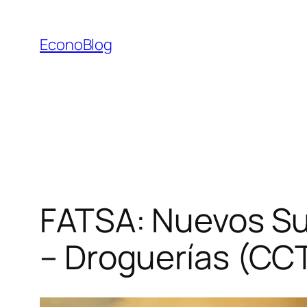
Saltar
al
EconoBlog
contenido
FATSA: Nuevos Su
– Droguerías (CC