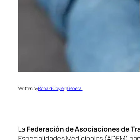
Written by
Ronald Coyle
in
General
La
Federación de Asociaciones de Tr
Especialidades Medicinales
(ADEM)
han