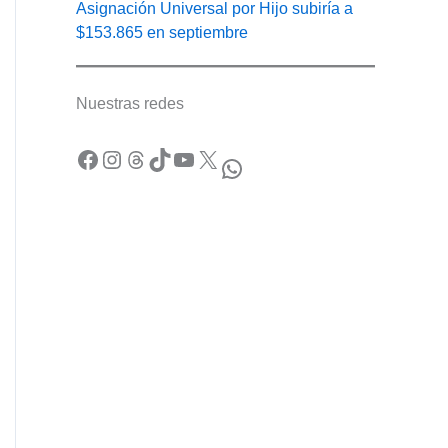
Asignación Universal por Hijo subiría a
$153.865 en septiembre
Nuestras redes
Facebook
Instagram
Threads
TikTok
YouTube
X
WhatsApp