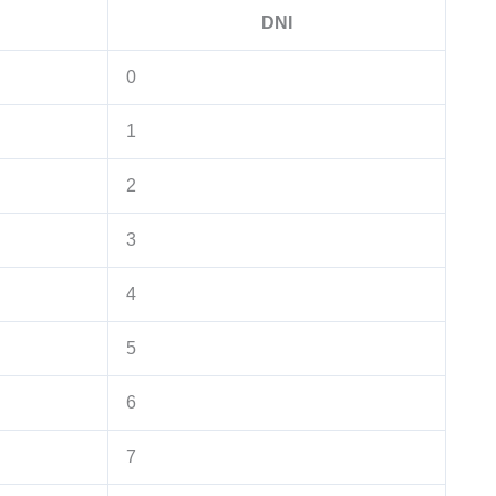
DNI
0
1
2
3
4
5
6
7