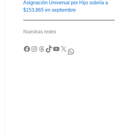
Asignación Universal por Hijo subiría a
$153.865 en septiembre
Nuestras redes
Facebook
Instagram
Threads
TikTok
YouTube
X
WhatsApp