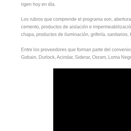
rigen hoy en día.
Los rubros que comprende el programa son, aberturas,
cemento, productos de aislación e impermeabilización
chapa, productos de iluminación, grifería, sanitarios, h
Entre los proveedores que forman parte del convenio
Gobain, Durlock, Acindar, Siderar, Osram, Loma Ne