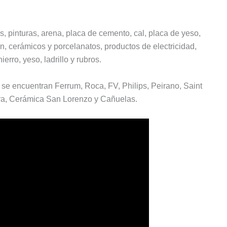
 pinturas, arena, placa de cemento, cal, placa de yeso,
, cerámicos y porcelanatos, productos de electricidad,
ierro, yeso, ladrillo y rubros.
 se encuentran Ferrum, Roca, FV, Philips, Peirano, Saint
gra, Cerámica San Lorenzo y Cañuelas.