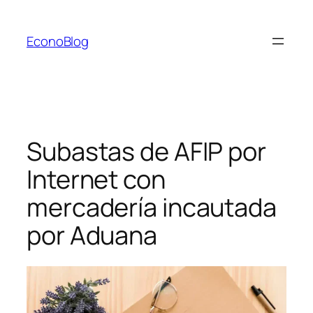
Saltar
al
EconoBlog
contenido
Subastas de AFIP por
Internet con
mercadería incautada
por Aduana