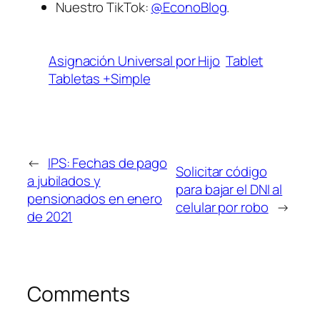
Nuestro TikTok:
@EconoBlog
.
Asignación Universal por Hijo
Tablet
Tabletas +Simple
←
IPS: Fechas de pago
Solicitar código
a jubilados y
para bajar el DNI al
pensionados en enero
celular por robo
→
de 2021
Comments