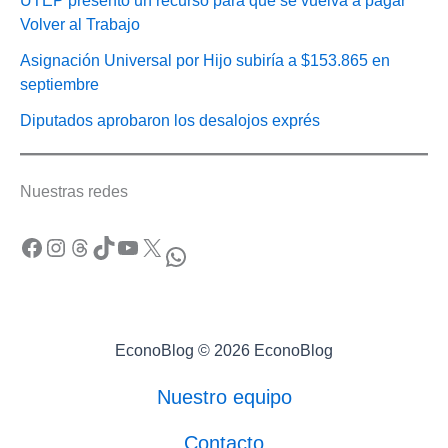
UTEP presentó un recurso para que se vuelva a pagar
Volver al Trabajo
Asignación Universal por Hijo subiría a $153.865 en
septiembre
Diputados aprobaron los desalojos exprés
Nuestras redes
Facebook
Instagram
Threads
TikTok
YouTube
X
WhatsApp
EconoBlog © 2026 EconoBlog
Nuestro equipo
Contacto