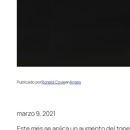
Publicado por
Ronald Coyle
en
Anses
marzo 9, 2021
Este mes se aplica un aumento del tope 