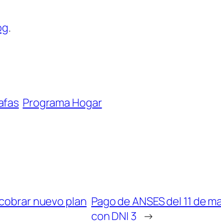
og
.
afas
Programa Hogar
 cobrar nuevo plan
Pago de ANSES del 11 de m
con DNI 3
→