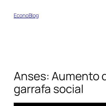
Saltar
al
EconoBlog
contenido
Anses: Aumento d
garrafa social