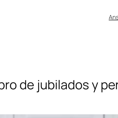
An
bro de jubilados y p